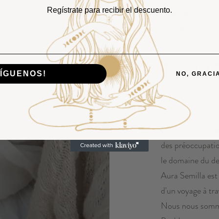
Regístrate para recibir el descuento.
Pushkar, une peti
et c'est
ici où tous nos d
TOU
ÍGUENOS!
NO, GRACI
Aura Seed est né
une marque, mai
Nous sommes deu
des préoccupatio
le domaine du des
Aura Semilla est
d'un voyage à tr
Nous nous sommes