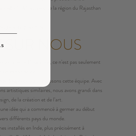
te ville "holi" (sacrée) de la région du Rajasthan
esigns sont possibles.
T SUR NOUS
AS
e de la terre. Pour nous, ce n'est pas seulement
s un mode de vie.
x designers qui composons cette équipe. Avec
ns artistiques similaires, nous avons grandi dans
ign, de la création et de l'art.
 une idée qui a commencé à germer au début
avers différents pays du monde.
 installés en Inde, plus précisément à