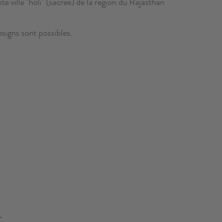
te ville "holi" (sacrée) de la région du Rajasthan
esigns sont possibles.