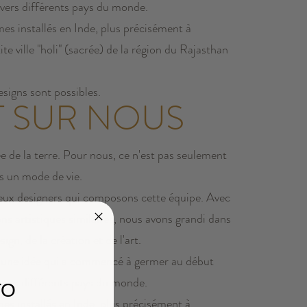
avers différents pays du monde.
 installés en Inde, plus précisément à
te ville "holi" (sacrée) de la région du Rajasthan
esigns sont possibles.
T SUR NOUS
e de la terre. Pour nous, ce n'est pas seulement
s un mode de vie.
x designers qui composons cette équipe. Avec
ns artistiques similaires, nous avons grandi dans
ign, de la création et de l'art.
 une idée qui a commencé à germer au début
avers différents pays du monde.
TO
 installés en Inde, plus précisément à