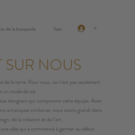
 réutilisable !
Ir
dos de la búsqueda
Tops
T SUR NOUS
e de la terre. Pour nous, ce n'est pas seulement
s un mode de vie.
x designers qui composons cette équipe. Avec
ns artistiques similaires, nous avons grandi dans
ign, de la création et de l'art.
t une idée qui a commencé à germer au début