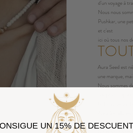
d'un voyage à tr
Nous nous sommes
Pushkar, une peti
et c'est
ici où tous nos d
TOU
Aura Seed est né
une marque, mai
Nous sommes deu
des préoccupatio
le domaine du des
Aura Semilla est
d'un voyage à tr
ONSIGUE UN 15% DE DESCUEN
Nous nous sommes