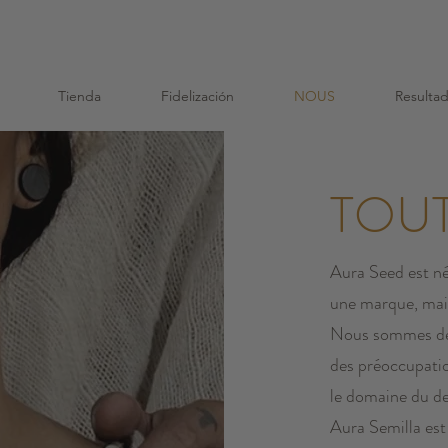
mmande j'offre un sac de graines et un sac en coton
Tienda
Fidelización
NOUS
Resulta
TOU
Aura Seed est né
une marque, mai
Nous sommes deu
des préoccupatio
le domaine du des
Aura Semilla es