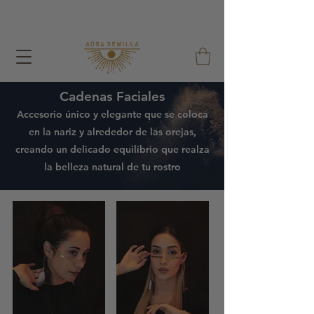
Avec chaque commande j'offre un sac de graines et un
sac en coton réutilisable !
Cadenas Faciales
Accesorio único y elegante que se coloca
en la nariz y alrededor de las orejas,
creando un delicado equilibrio que realza
la belleza natural de tu rostro