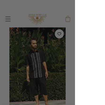
Avec chaque commande j'offre un sac de graines et un
sac en coton réutilisable !