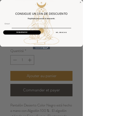
CONSIGUE UN 15% DE DESCUENTO
Pantalón Desierto
Regístrate para recibir el descuento.
Email
Negro
SÍGUENOS!
NO, GRACIAS
Prix
25,00 €
Quantité
*
Ajouter au panier
Commander et payer
Pantalón Desierto Color Negro está hecho
a mano con Algodón 100 % . El algodón