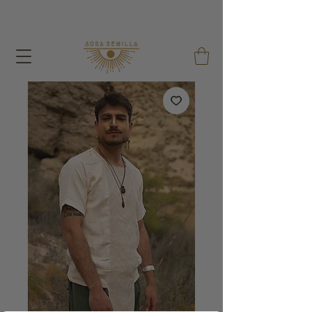
Avec chaque commande j'offre un sac de graines et un
sac en coton réutilisable !