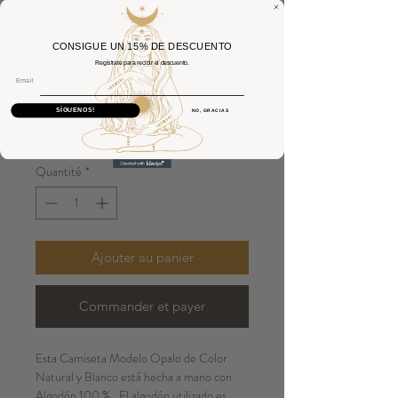
CONSIGUE UN 15% DE DESCUENTO
Camiseta Opalo
Regístrate para recibir el descuento.
Email
Blanco
SÍGUENOS!
NO, GRACIAS
Prix
30,00 €
Quantité
*
Ajouter au panier
Commander et payer
Esta Camiseta Modelo Opalo de Color
Natural y Blanco está hecha a mano con
Algodón 100 % . El algodón utilizado es