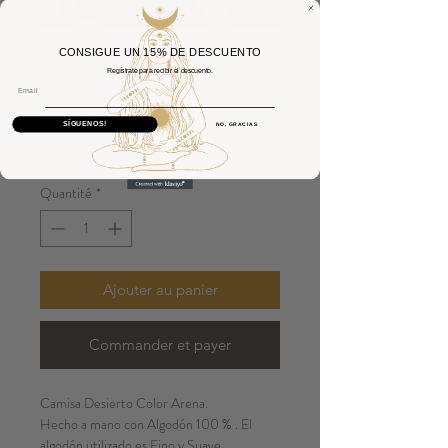
CONSIGUE UN 15% DE DESCUENTO
Camisa Desierto
Regístrate para recibir el descuento.
Email
Arena
SÍGUENOS!
NO, GRACIAS
Prix
25,00 €
Quantité
*
Ajouter au panier
Commander et payer
Camisa Desierto Color Arena.
Hecho a mano con Algodón 100 % . El
algodón utilizado es Fino y Suave .