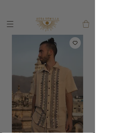
Avec chaque commande j'offre un sac de graines et un
sac en coton réutilisable !