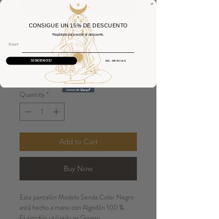
CONSIGUE UN 15% DE DESCUENTO
Pantalón Senda
Regístrate para recibir el descuento.
Email
Negro
SÍGUENOS!
NO, GRACIAS
Price
€40.00
Quantity
*
Add to Cart
Buy Now
Este pantalón Modelo Senda Color Negro
está hecho a mano con Algodón 100 % .
El algodón utilizado es Grueso.