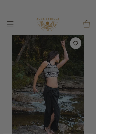
With each order I give away a Seed Bag and a
Reusable Cotton Bag !