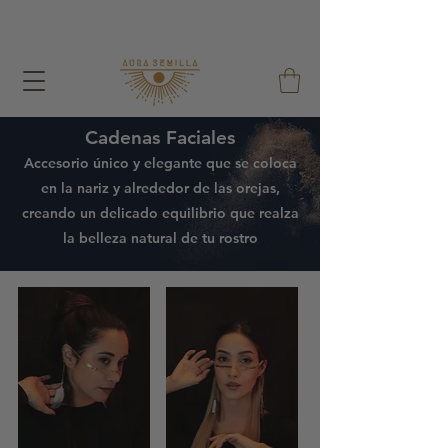
With each order I give away a Seed Bag and a
Reusable Cotton Bag !
Cadenas Faciales
Accesorio único y elegante que se coloca
en la nariz y alrededor de las orejas,
creando un delicado equilibrio que realza
la belleza natural de tu rostro