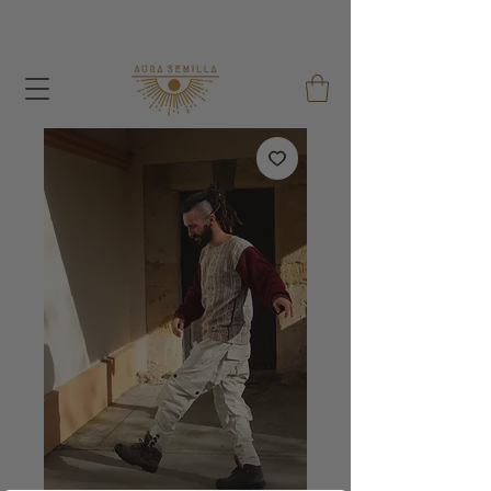
With each order I give away a Seed Bag and a
Reusable Cotton Bag !