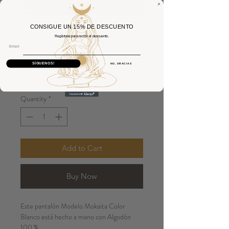
CONSIGUE UN 15% DE DESCUENTO
Pantalón Mokaita
Regístrate para recibir el descuento.
Email
Blanco
SÍGUENOS!
NO, GRACIAS
Price
€60.00
Quantity
*
Add to Cart
Buy Now
Este pantalón Modelo Mokaita Color
Blanco está hecho a mano con Algodón
100 % .