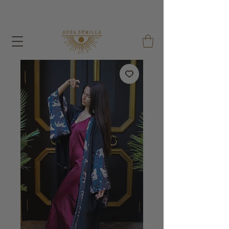
With each order I give away a Seed Bag and a
Reusable Cotton Bag !