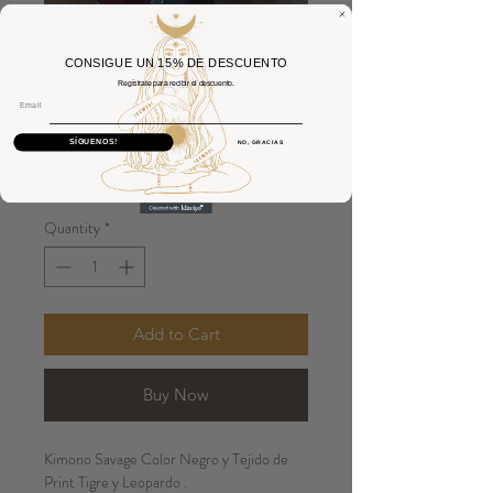
CONSIGUE UN 15% DE DESCUENTO
Regístrate para recibir el descuento.
Email
Kimono Savage
SÍGUENOS!
NO, GRACIAS
Price
€60.00
Quantity
*
Add to Cart
Buy Now
Kimono Savage Color Negro y Tejido de
Print Tigre y Leopardo .