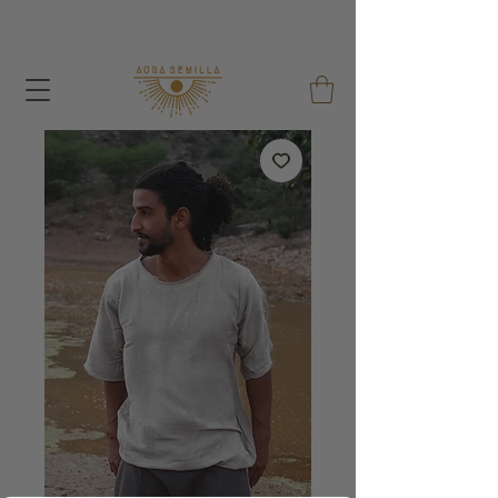
With each order I give away a Seed Bag and a
Reusable Cotton Bag !