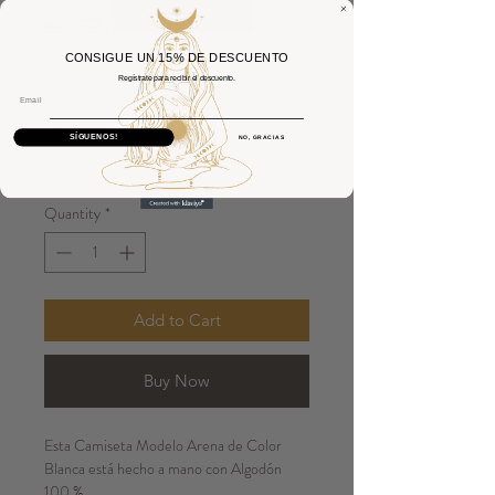
CONSIGUE UN 15% DE DESCUENTO
Camiseta Arena
Regístrate para recibir el descuento.
Email
Blanca
SÍGUENOS!
NO, GRACIAS
Price
€20.00
Quantity
*
Add to Cart
Buy Now
Esta Camiseta Modelo Arena de Color
Blanca está hecho a mano con Algodón
100 % .