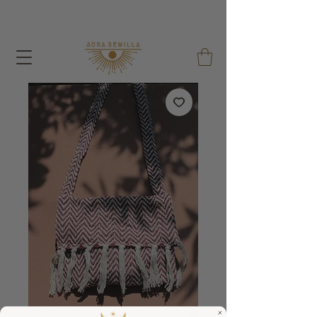
With each order I give away a Seed Bag and a
Reusable Cotton Bag !