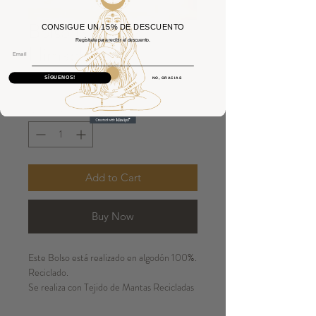
Bolso Nómada
CONSIGUE UN 15% DE DESCUENTO
Regístrate para recibir el descuento.
Himachal
Email
Price
€20.00
SÍGUENOS!
NO, GRACIAS
Quantity
*
Add to Cart
Buy Now
Este Bolso está realizado en algodón 100%.
Reciclado.
Se realiza con Tejido de Mantas Recicladas
de Rajasthan dandoles una nueva forma.