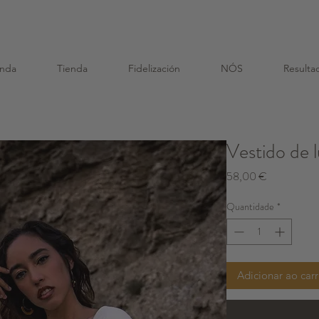
o dou um Saco de Sementes e um Saco de Algodão R
enda
Tienda
Fidelización
NÓS
Resulta
Vestido de 
Preço
58,00 €
Quantidade
*
Adicionar ao car