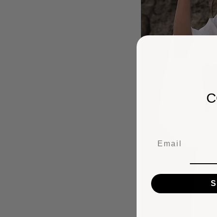
C
Email
S