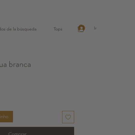
eutilizável !
Ir
dos de la búsqueda
Tops
lua branca
rinho
Comprar