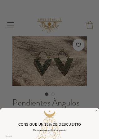
A cada pedido dou um Saco de Sementes e um Saco
de Algodão Reutilizável !
Pendientes Ángulos
Preço
12,00 €
CONSIGUE UN 15% DE DESCUENTO
Quantidade
*
Regístrate para recibir el descuento.
Email