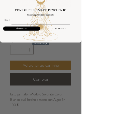
CONSIGUE UN 15% DE DESCUENTO
Regístrate para recibir el descuento.
Pantalón Selenita
Email
Preço
40,00 €
SÍGUENOS!
NO, GRACIAS
Quantidade
*
Adicionar ao carrinho
Comprar
Este pantalón Modelo Selenita Color
Blanco está hecho a mano con Algodón
100 % .
El algodón utilizado es Grueso.