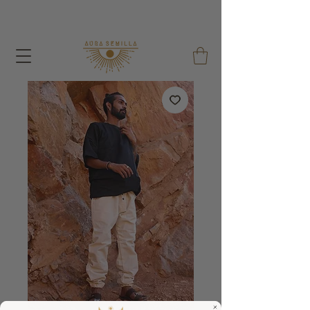
A cada pedido dou um Saco de Sementes e um Saco
de Algodão Reutilizável !