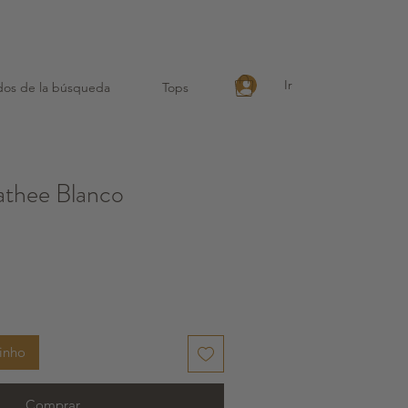
eutilizável !
Ir
dos de la búsqueda
Tops
thee Blanco
rinho
Comprar