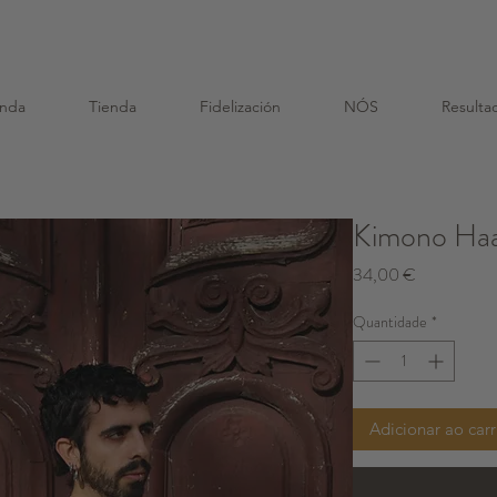
o dou um Saco de Sementes e um Saco de Algodão R
enda
Tienda
Fidelización
NÓS
Resulta
Kimono Haa
Preço
34,00 €
Quantidade
*
Adicionar ao car