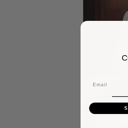
C
Email
S