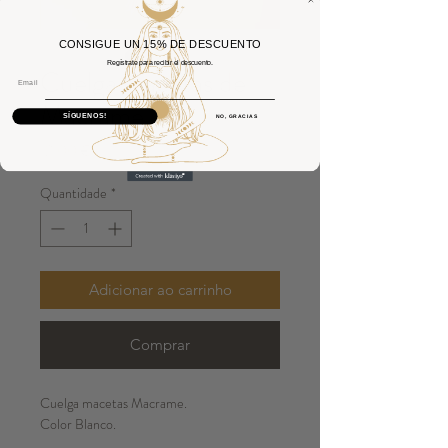
CONSIGUE UN 15% DE DESCUENTO
Regístrate para recibir el descuento.
Cuelga macetas de
Email
Macrame
SÍGUENOS!
NO, GRACIAS
Preço
12,00 €
Quantidade
*
Adicionar ao carrinho
Comprar
Cuelga macetas Macrame.
Color Blanco.