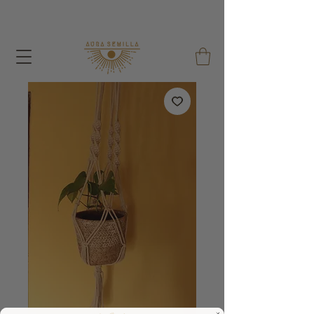
A cada pedido dou um Saco de Sementes e um Saco
de Algodão Reutilizável !