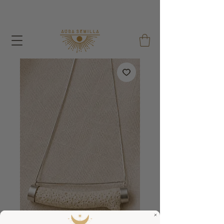
A cada pedido dou um Saco de Sementes e um Saco
de Algodão Reutilizável !