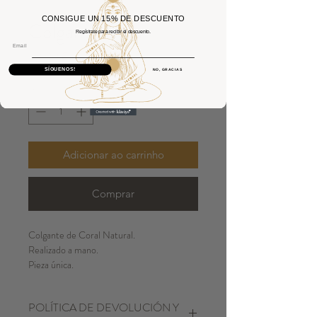
CONSIGUE UN 15% DE DESCUENTO
Colgante Coral
Regístrate para recibir el descuento.
Email
Preço
50,00 €
SÍGUENOS!
NO, GRACIAS
Quantidade
*
Adicionar ao carrinho
Comprar
Colgante de Coral Natural.
Realizado a mano.
Pieza única.
Plata 925.
POLÍTICA DE DEVOLUCIÓN Y