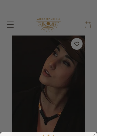
A cada pedido dou um Saco de Sementes e um Saco
de Algodão Reutilizável !