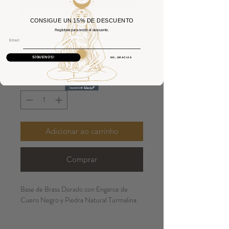
CONSIGUE UN 15% DE DESCUENTO
Regístrate para recibir el descuento.
Choker Toomalain
Email
Preço
35,00 €
SÍGUENOS!
NO, GRACIAS
Quantidade
*
Adicionar ao carrinho
Comprar
Base de Brass Dorado con Engarce de
Cuero Negro y Piedra Natural Turmalina.
*Cuero Reciclado