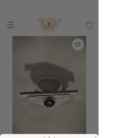
A cada pedido dou um Saco de Sementes e um Saco
de Algodão Reutilizável !