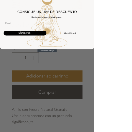
CONSIGUE UN 15% DE DESCUENTO
Regístrate para recibir el descuento.
Anillo Granate
Email
Preço
75,00 €
SÍGUENOS!
NO, GRACIAS
Quantidade
*
Adicionar ao carrinho
Comprar
Anillo con Piedra Natural Granate
Una piedra preciosa con un profundo
significado, ta
Plata 925.