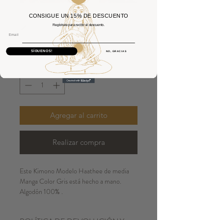
CONSIGUE UN 15% DE DESCUENTO
Kimono Haathee
Regístrate para recibir el descuento.
Email
Precio
34,00 €
SÍGUENOS!
NO, GRACIAS
Cantidad
*
Agregar al carrito
Realizar compra
Este Kimono Modelo Haathee de media
Manga Color Gris está hecho a mano.
Algodón 100% .
El Algodón utilizado es Suave y Ligero.
Talla Única.