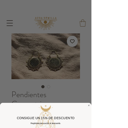
Bei jeder Bestellung verschenke ich einen Samenbeutel
und einen wiederverwendbaren Baumwollbeutel !
Pendientes
Geometria
Preis
12,00 €
CONSIGUE UN 15% DE DESCUENTO
Regístrate para recibir el descuento.
Anzahl
*
Email