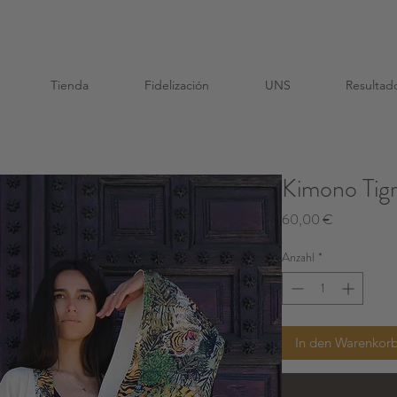
schenke ich einen Samenbeutel und einen wiederverw
Tienda
Fidelización
UNS
Resultad
Kimono Tig
Preis
60,00 €
Anzahl
*
In den Warenkor