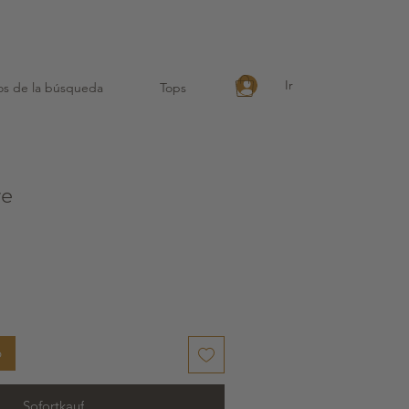
endbaren Baumwollbeutel !
Ir
os de la búsqueda
Tops
re
b
Sofortkauf