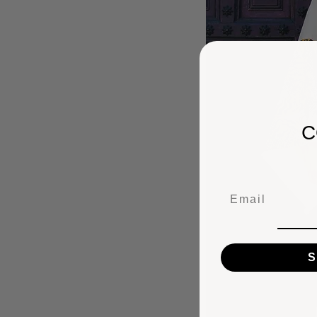
C
Email
S