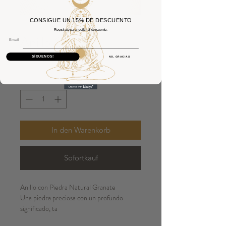
CONSIGUE UN 15% DE DESCUENTO
Regístrate para recibir el descuento.
Anillo Granate
Email
Preis
75,00 €
SÍGUENOS!
NO, GRACIAS
Anzahl
*
In den Warenkorb
Sofortkauf
Anillo con Piedra Natural Granate
Una piedra preciosa con un profundo
significado, ta
Plata 925.