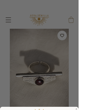
Bei jeder Bestellung verschenke ich einen Samenbeutel
und einen wiederverwendbaren Baumwollbeutel !